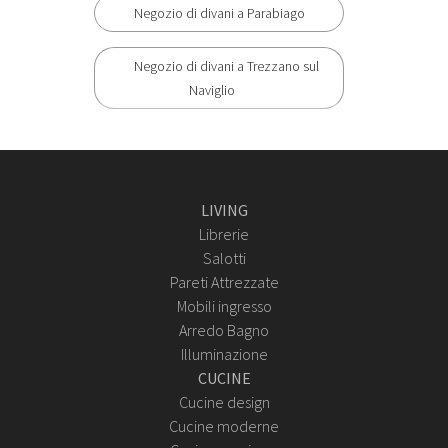
Negozio di divani a Parabiago
Negozio di divani a Trezzano sul
Naviglio
LIVING
Librerie
Salotti
Pareti Attrezzate
Mobili ingresso
Arredo Bagno
Illuminazione
CUCINE
Cucine design
Cucine moderne