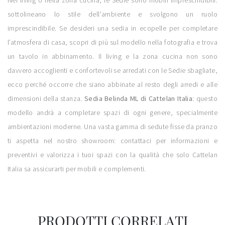
Nel living o nella zona cucina, le Sedie sono mobili imprescindibili:
sottolineano lo stile dell'ambiente e svolgono un ruolo
imprescindibile. Se desideri una sedia in ecopelle per completare
l’atmosfera di casa, scopri di più sul modello nella fotografia e trova
un tavolo in abbinamento. Il living e la zona cucina non sono
davvero accoglienti e confortevoli se arredati con le Sedie sbagliate,
ecco perché occorre che siano abbinate al resto degli arredi e alle
dimensioni della stanza.
Sedia Belinda ML di Cattelan Italia
: questo
modello andrà a completare spazi di ogni genere, specialmente
ambientazioni moderne. Una vasta gamma di sedute fisse da pranzo
ti aspetta nel nostro showroom: contattaci per informazioni e
preventivi e valorizza i tuoi spazi con la qualità che solo Cattelan
Italia sa assicurarti per mobili e complementi.
PRODOTTI CORRELATI