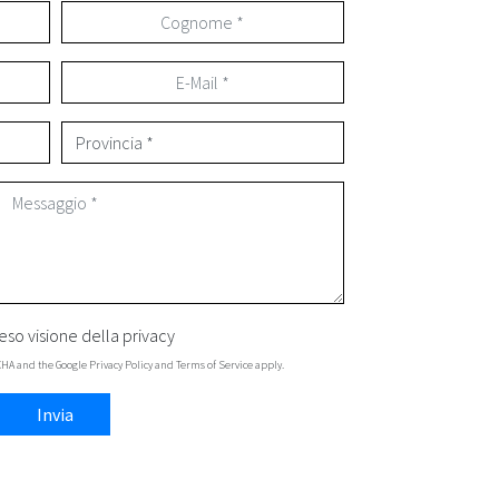
eso visione della
privacy
TCHA and the Google
Privacy Policy
and
Terms of Service
apply.
Invia