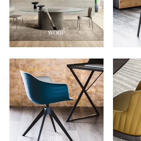
WOOP
INDY