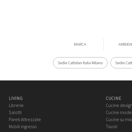
MARCA
AMBIEN
Sedie Cattelan Italia Milano
Sedie Catt
LIVING
CUCINE
Librerie
Cucine desig
Salotti
Cucine mode
Pareti Attrezzate
Cucine su mis
Mobili ingresso
Tavoli