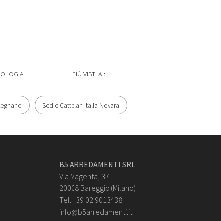
POLOGIA
I PIÙ VISTI A :
 Legnano
Sedie Cattelan Italia Novara
B5 ARREDAMENTI SRL
Via Magenta, 37
20008 Bareggio (Milano)
Tel. +39 02 9013438
info@b5arredamenti.it