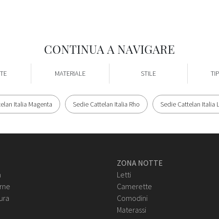
CONTINUA A NAVIGARE
TE
MATERIALE
STILE
TI
elan Italia Magenta
Sedie Cattelan Italia Rho
Sedie Cattelan Italia
ZONA NOTTE
n
Letti
rne
Camerette
ura
Comodini
Materassi