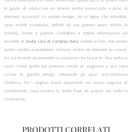
Oltre a assolvere a un ruolo essenziale, questi pezzi di arredo sono
in grado di valorizzare un interno anche monocorde e privo di
elementi accessori. Le sedute design, sia in legno che imbottite,
sono mobili complessi, definiti da una gamma quasi infinita di
tonalità, forme e pattern. Contattaci e ottieni informazioni sul
modello di
Sedia Lara di Cattelan Italia
visibile in foto. Nel nostro
punto vendita presentiamo esclusivi mobili ed elementi accessori,
tra cui troverai sicuramente la soluzione che fa per te. Una sedia in
cuoio come quella qui presente arreda un soggiorno o una zona
cucina di grande design, ultimando gli spazi arricchendone
l'estetica. Tra i migliori brand disponibili nel nostro negozio di
Arredamento Casa troverai le Sedie fisse da pranzo più belle in
commercio.
PRODOTTI CORRELATI