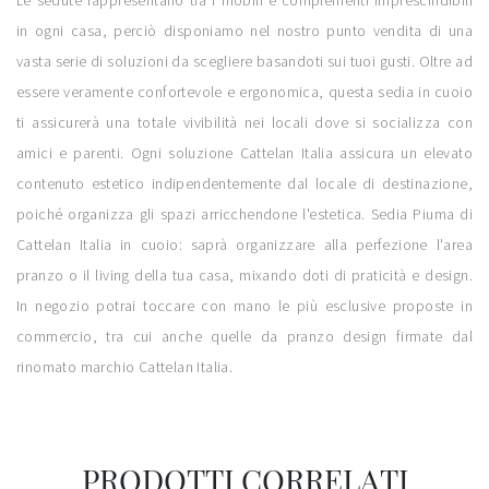
Le sedute rappresentano tra i mobili e complementi imprescindibili
in ogni casa, perciò disponiamo nel nostro punto vendita di una
vasta serie di soluzioni da scegliere basandoti sui tuoi gusti. Oltre ad
essere veramente confortevole e ergonomica, questa sedia in cuoio
ti assicurerà una totale vivibilità nei locali dove si socializza con
amici e parenti. Ogni soluzione Cattelan Italia assicura un elevato
contenuto estetico indipendentemente dal locale di destinazione,
poiché organizza gli spazi arricchendone l'estetica. Sedia Piuma di
Cattelan Italia in cuoio: saprà organizzare alla perfezione l'area
pranzo o il living della tua casa, mixando doti di praticità e design.
In negozio potrai toccare con mano le più esclusive proposte in
commercio, tra cui anche quelle da pranzo design firmate dal
rinomato marchio Cattelan Italia.
PRODOTTI CORRELATI