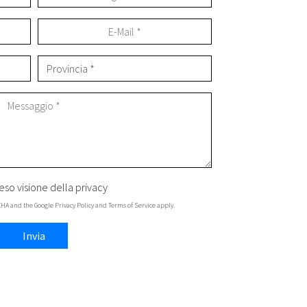
eso visione della
privacy
TCHA and the Google
Privacy Policy
and
Terms of Service
apply.
Invia