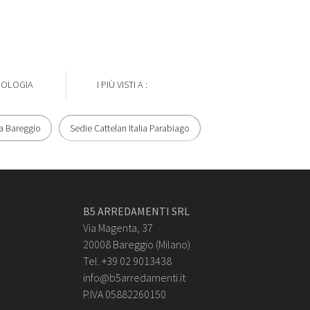
POLOGIA
I PIÙ VISTI A :
ia Bareggio
Sedie Cattelan Italia Parabiago
B5 ARREDAMENTI SRL
Via Magenta, 37
20008 Bareggio (Milano)
Tel. +39 02 9013438
info@b5arredamenti.it
P.IVA 05882260150