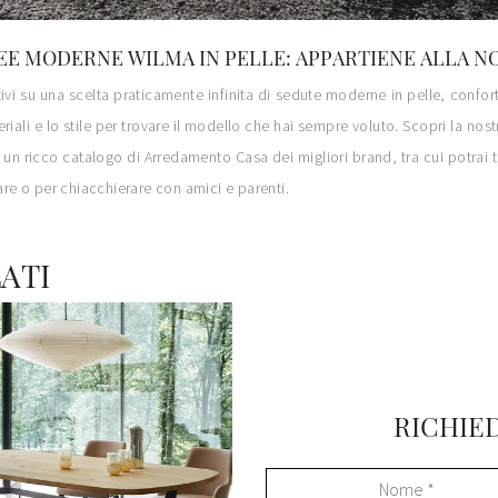
EE MODERNE WILMA IN PELLE: APPARTIENE ALLA NOS
tivi su una scelta praticamente infinita di sedute moderne in pelle, confor
iali e lo stile per trovare il modello che hai sempre voluto. Scopri la nostra
nde un ricco catalogo di Arredamento Casa dei migliori brand, tra cui potrai t
nare o per chiacchierare con amici e parenti.
ATI
RICHIE