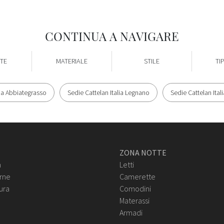
CONTINUA A NAVIGARE
TE
MATERIALE
STILE
TI
lia Abbiategrasso
Sedie Cattelan Italia Legnano
Sedie Cattelan Ital
ZONA NOTTE
n
Letti
rne
Camerette
ura
Comodini
Materassi
Armadi