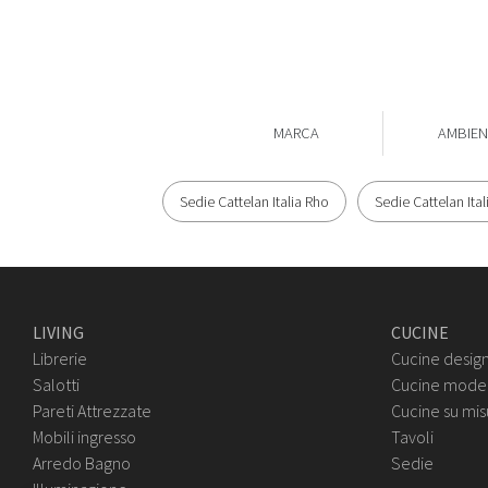
MARCA
AMBIEN
Sedie Cattelan Italia Rho
Sedie Cattelan Ita
LIVING
CUCINE
Librerie
Cucine desig
Salotti
Cucine mode
Pareti Attrezzate
Cucine su mis
Mobili ingresso
Tavoli
Arredo Bagno
Sedie