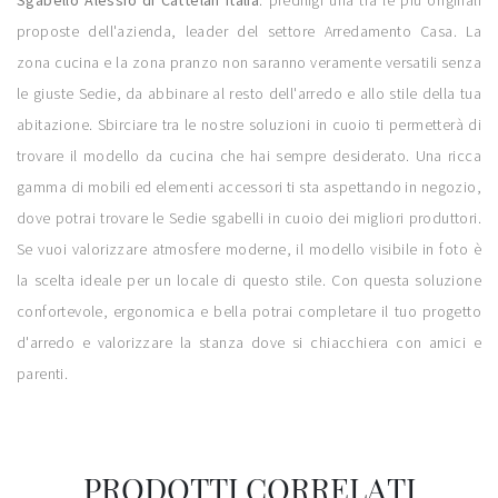
Sgabello Alessio di Cattelan Italia
: prediligi una tra le più originali
proposte dell'azienda, leader del settore Arredamento Casa. La
zona cucina e la zona pranzo non saranno veramente versatili senza
le giuste Sedie, da abbinare al resto dell'arredo e allo stile della tua
abitazione. Sbirciare tra le nostre soluzioni in cuoio ti permetterà di
trovare il modello da cucina che hai sempre desiderato. Una ricca
gamma di mobili ed elementi accessori ti sta aspettando in negozio,
dove potrai trovare le Sedie sgabelli in cuoio dei migliori produttori.
Se vuoi valorizzare atmosfere moderne, il modello visibile in foto è
la scelta ideale per un locale di questo stile. Con questa soluzione
confortevole, ergonomica e bella potrai completare il tuo progetto
d'arredo e valorizzare la stanza dove si chiacchiera con amici e
parenti.
PRODOTTI CORRELATI