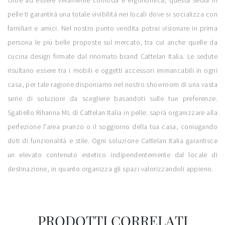
Oltre ad essere veramente comoda e ergonomica, questa sedia in
pelle ti garantirà una totale vivibilità nei locali dove si socializza con
familiari e amici. Nel nostro punto vendita potrai visionare in prima
persona le più belle proposte sul mercato, tra cui anche quelle da
cucina design firmate dal rinomato brand Cattelan Italia. Le sedute
risultano essere tra i mobili e oggetti accessori immancabili in ogni
casa, per tale ragione disponiamo nel nostro showroom di una vasta
serie di soluzioni da scegliere basandoti sulle tue preferenze.
Sgabello Rihanna ML di Cattelan Italia in pelle: saprà organizzare alla
perfezione l'area pranzo o il soggiorno della tua casa, coniugando
doti di funzionalità e stile. Ogni soluzione Cattelan Italia garantisce
un elevato contenuto estetico indipendentemente dal locale di
destinazione, in quanto organizza gli spazi valorizzandoli appieno.
PRODOTTI CORRELATI