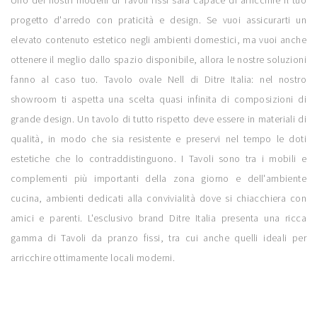
Uno dei nostri modelli di Tavoli fissi sarà capace di arricchire il tuo
progetto d'arredo con praticità e design. Se vuoi assicurarti un
elevato contenuto estetico negli ambienti domestici, ma vuoi anche
ottenere il meglio dallo spazio disponibile, allora le nostre soluzioni
fanno al caso tuo. Tavolo ovale Nell di Ditre Italia: nel nostro
showroom ti aspetta una scelta quasi infinita di composizioni di
grande design. Un tavolo di tutto rispetto deve essere in materiali di
qualità, in modo che sia resistente e preservi nel tempo le doti
estetiche che lo contraddistinguono. I Tavoli sono tra i mobili e
complementi più importanti della zona giorno e dell'ambiente
cucina, ambienti dedicati alla convivialità dove si chiacchiera con
amici e parenti. L'esclusivo brand Ditre Italia presenta una ricca
gamma di Tavoli da pranzo fissi, tra cui anche quelli ideali per
arricchire ottimamente locali moderni.