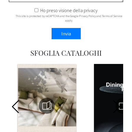
Ho preso visione della
privacy
This site is protected by reCAPTCHA and the Google
Privacy Policy
and
Terms of Service
apply.
Invia
SFOGLIA CATALOGHI