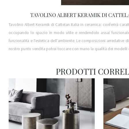
TAVOLINO ALBERT KERAMIK DI CATTELA
Tavolino Albert Keramik di Cattelan Italia in ceramica: conferirà car
occupando lo spazio in modo utile e rendendolo assai funzionale e
funzionalità e l'estetica dell'ambiente. Le composizioni arredative d
nostro punto vendita potrai toccare con mano la qualità dei modelli 
PRODOTTI CORREL