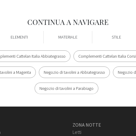
CONTINUA A NAVIGARE
ELEMENTI
MATERIALE
STILE
lementi Cattelan Italia Abbiategrasso
Complementi Cattelan Italia Cors
tavolini a Magenta
Negozio di tavolini a Abbiategrasso
Negozio di
Negozio di tavolini a Parabiago
ZONA NOTTE
n
Letti