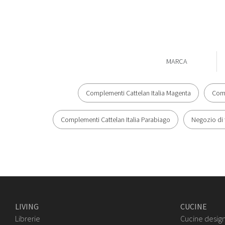
MARCA
Complementi Cattelan Italia Magenta
Comp
Complementi Cattelan Italia Parabiago
Negozio di 
LIVING
CUCINE
Librerie
Cucine desig