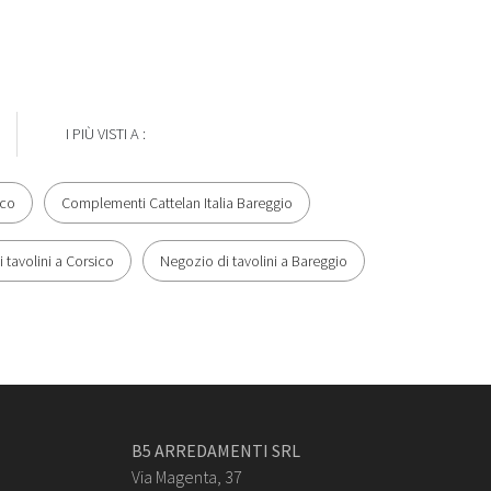
I PIÙ VISTI A :
ico
Complementi Cattelan Italia Bareggio
 tavolini a Corsico
Negozio di tavolini a Bareggio
B5 ARREDAMENTI SRL
Via Magenta, 37