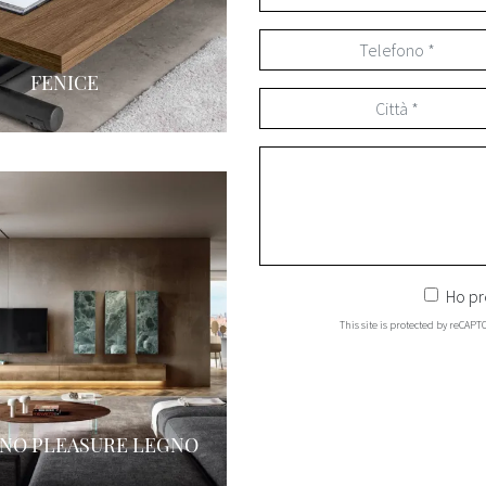
FENICE
Ho pr
This site is protected by reCAP
INO PLEASURE LEGNO