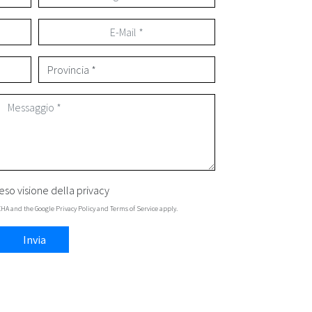
eso visione della
privacy
TCHA and the Google
Privacy Policy
and
Terms of Service
apply.
Invia