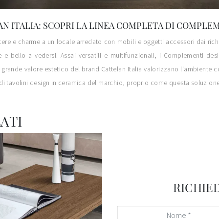
N ITALIA: SCOPRI LA LINEA COMPLETA DI COMPLE
attere e charme a un locale arredato con mobili e oggetti accessori dai ri
 bello a vedersi. Assai versatili e multifunzionali, i Complementi desi
i grande valore estetico del brand Cattelan Italia valorizzano l'ambiente co
di tavolini design in ceramica del marchio, proprio come questa soluzione
ATI
RICHIE