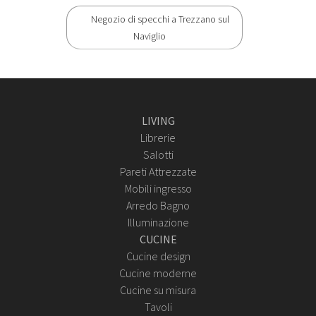
Negozio di specchi a Trezzano sul
Naviglio
LIVING
Librerie
Salotti
Pareti Attrezzate
Mobili ingresso
Arredo Bagno
Illuminazione
CUCINE
Cucine design
Cucine moderne
Cucine su misura
Tavoli