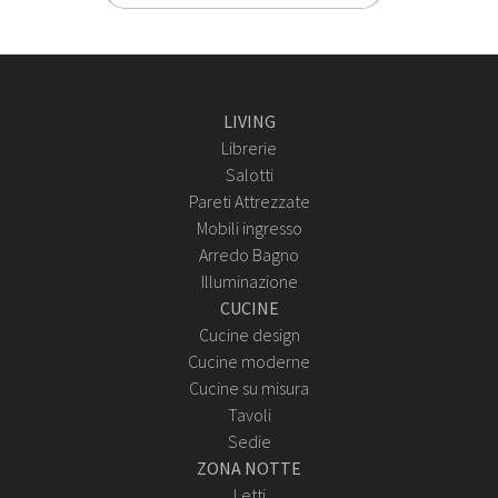
LIVING
Librerie
Salotti
Pareti Attrezzate
Mobili ingresso
Arredo Bagno
Illuminazione
CUCINE
Cucine design
Cucine moderne
Cucine su misura
Tavoli
Sedie
ZONA NOTTE
Letti