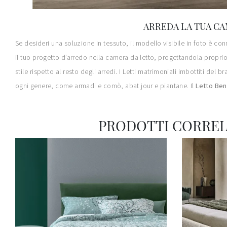
ARREDA LA TUA CA
Se desideri una soluzione in tessuto, il modello visibile in foto è co
il tuo progetto d’arredo nella camera da letto, progettandola proprio
stile rispetto al resto degli arredi. I Letti matrimoniali imbottiti d
ogni genere, come armadi e comò, abat jour e piantane. Il
Letto Bend
PRODOTTI CORREL