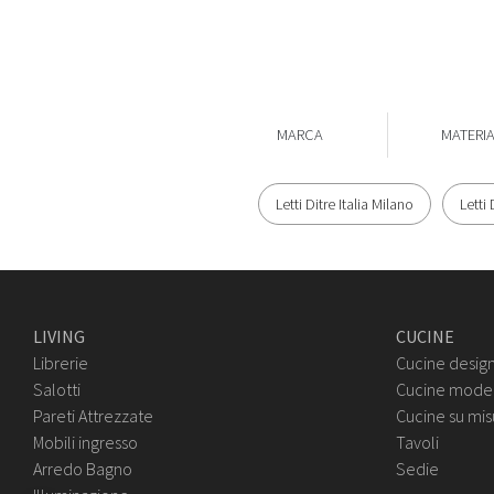
MARCA
MATERI
Letti Ditre Italia Milano
Letti 
LIVING
CUCINE
Librerie
Cucine desig
Salotti
Cucine mode
Pareti Attrezzate
Cucine su mis
Mobili ingresso
Tavoli
Arredo Bagno
Sedie