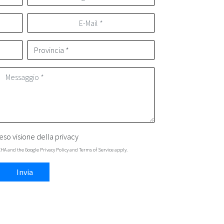
eso visione della
privacy
TCHA and the Google
Privacy Policy
and
Terms of Service
apply.
Invia