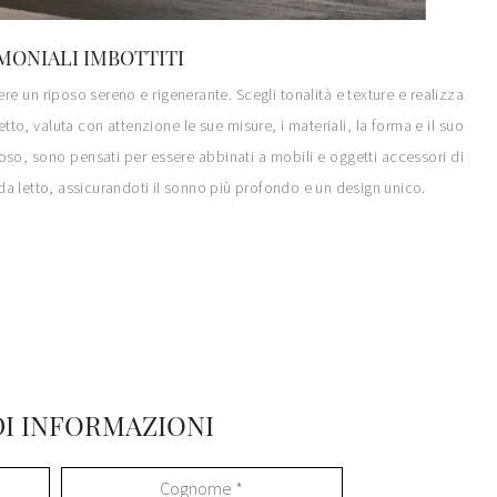
MONIALI IMBOTTITI
re un riposo sereno e rigenerante. Scegli tonalità e texture e realizza
o, valuta con attenzione le sue misure, i materiali, la forma e il suo
iposo, sono pensati per essere abbinati a mobili e oggetti accessori di
da letto, assicurandoti il sonno più profondo e un design unico.
DI INFORMAZIONI