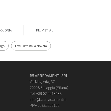
POLOGIA
I PIÙ VISTI A :
iago
Letti Ditre Italia Novara
B5 ARREDAMENTI SRL
Via Magenta, 37
20008 Bareggio (Milano)
Tel. +39 02 9013438
info@b5arredamenti.it
P.IVA 05882260150