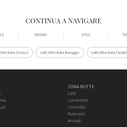
CONTINUA A NAVIGARE
ALE
MISURA
STILE
TI
Ditre Italia Corsico
Letti Ditre Italia Bareggio
Letti Ditre Italia Parab
ZONA NOTTE
n
Letti
rne
Camerette
ura
Comodini
Materassi
Armadi