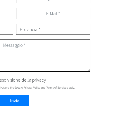
eso visione della
privacy
TCHA and the Google
Privacy Policy
and
Terms of Service
apply.
Invia