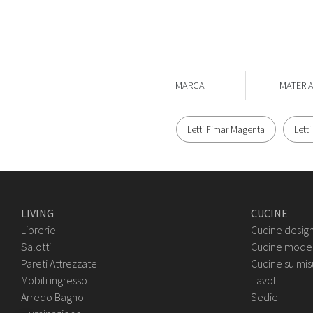
MARCA
MATERI
Letti Fimar Magenta
Lett
LIVING
CUCINE
Librerie
Cucine desig
Salotti
Cucine mode
Pareti Attrezzate
Cucine su mis
Mobili ingresso
Tavoli
Arredo Bagno
Sedie