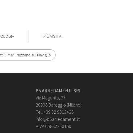
POLOGIA
I PIÙ VISTI A :
tti Fimar Trezzano sul Naviglio
B5 ARREDAMENTI SRL
Via Magenta, 37
20008 Bareggio (Milano)
Tel. +39 02 9013438
info@b5arredamenti.it
P.IVA 05882260150