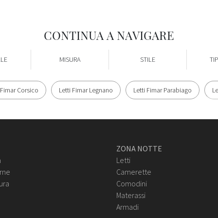
CONTINUA A NAVIGARE
ALE
MISURA
STILE
TI
i Fimar Corsico
Letti Fimar Legnano
Letti Fimar Parabiago
Le
ZONA NOTTE
n
Letti
rne
Camerette
ura
Comodini
Materassi
Armadi