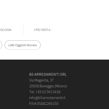
POLOGIA
I PIÙ VISTI A :
Letti Oggioni Novara
B5 ARREDAMENTI SRL
Via Magenta, 37
20008 Bareggio (Milano)
Tel. +39 02 9013438
info@b5arredamenti.it
P.IVA 05882260150