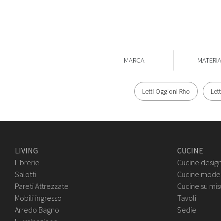
MARCA
MATERI
Letti Oggioni Rho
Let
LIVING
CUCINE
Librerie
Cucine desig
Salotti
Cucine mode
Pareti Attrezzate
Cucine su mis
Mobili ingresso
Tavoli
Arredo Bagno
Sedie