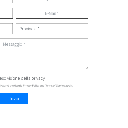
eso visione della
privacy
TCHA and the Google
Privacy Policy
and
Terms of Service
apply.
Invia