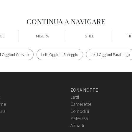
CONTINUA A NAVIGARE
ALE
MISURA
STILE
TI
ti Oggioni Corsico
Letti Oggioni Bareggio
Letti Oggioni Parabiago
ZONA NOTTE
n
Letti
rne
Camerette
ura
Comodini
Materassi
Armadi