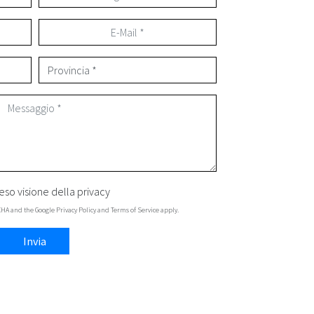
eso visione della
privacy
TCHA and the Google
Privacy Policy
and
Terms of Service
apply.
Invia