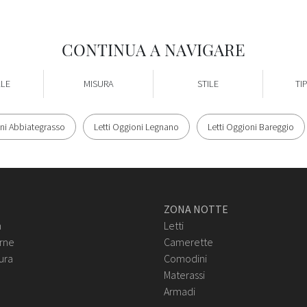
CONTINUA A NAVIGARE
ALE
MISURA
STILE
TI
oni Abbiategrasso
Letti Oggioni Legnano
Letti Oggioni Bareggio
ZONA NOTTE
n
Letti
rne
Camerette
ura
Comodini
Materassi
Armadi