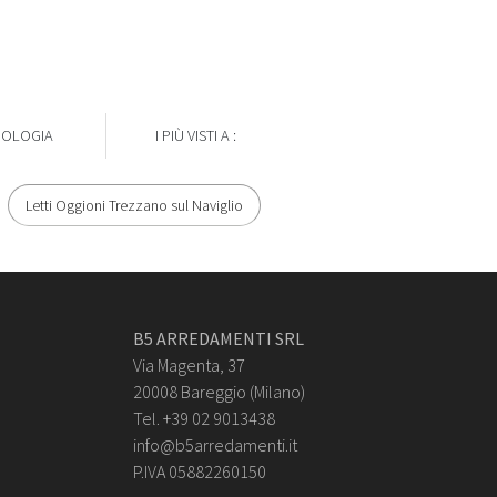
POLOGIA
I PIÙ VISTI A :
Letti Oggioni Trezzano sul Naviglio
B5 ARREDAMENTI SRL
Via Magenta, 37
20008 Bareggio (Milano)
Tel. +39 02 9013438
info@b5arredamenti.it
P.IVA 05882260150