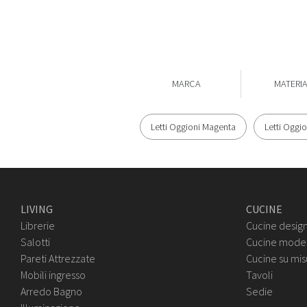
MARCA
MATERI
Letti Oggioni Magenta
Letti Oggi
LIVING
CUCINE
Librerie
Cucine desig
Salotti
Cucine mode
Pareti Attrezzate
Cucine su mis
Mobili ingresso
Tavoli
Arredo Bagno
Sedie