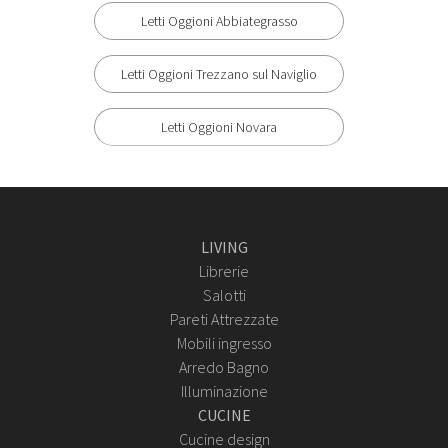
Letti Oggioni Abbiategrasso
Letti Oggioni Trezzano sul Naviglio
Letti Oggioni Novara
LIVING
Librerie
Salotti
Pareti Attrezzate
Mobili ingresso
Arredo Bagno
Illuminazione
CUCINE
Cucine design