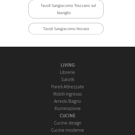
Tavoli Sangiacomo Trezzano sul
Naviglio
Tavoli Sangiacomo Novara
LIVING
Librerie
Salotti
Pareti Attrezzate
Mobili ingresso
Arredo Bagno
Illuminazione
CUCINE
Cucine design
Cucine moderne