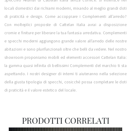
Specchio Akumal di Cattelan Italia senza cornice: si inserisce nei
locali domestici dai richiami moderni, mixando al meglio grandi doti
di praticità e design. Come accoppiare i Complementi all’arredo?
Con molteplici proposte di Cattelan Italia avrai a disposizione
cromie e finiture per liberare la tua fantasia arredativa. Complementi
e specchi moderni aggiungono grande valore all’arredo delle nostre
abitazioni e sono plurifunzionali oltre che belli da vedere. Nel nostro
showroom proponiamo mobili ed elementi accessori Cattelan Italia:
la gamma quasi infinita di bellissimi Complementi del marchio ti sta
aspettando. I nostri designer di interni ti aiuteranno nella selezione
della giusta tipologia di specchi, cosicché possa completare le doti
di praticità e il valore estetico del locale.
PRODOTTI CORRELATI