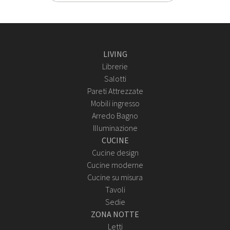
LIVING
Librerie
Salotti
Pareti Attrezzate
Mobili ingresso
Arredo Bagno
Illuminazione
CUCINE
Cucine design
Cucine moderne
Cucine su misura
Tavoli
Sedie
ZONA NOTTE
Letti