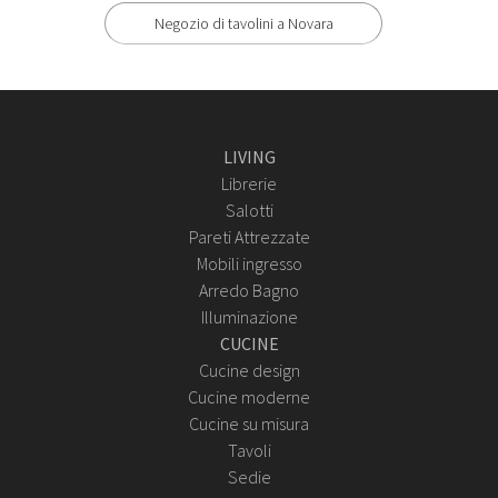
Negozio di tavolini a Novara
LIVING
Librerie
Salotti
Pareti Attrezzate
Mobili ingresso
Arredo Bagno
Illuminazione
CUCINE
Cucine design
Cucine moderne
Cucine su misura
Tavoli
Sedie